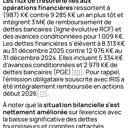
Les flux de trésorerie liés aux
opérations financières
ressortent à
(987) K€ contre 9 285 K€ un an plus tôt et
intègrent 3 M€ de remboursement de
dettes bancaires (ligne évolutive RCF) et
des avances conditionnées pour 1 009 K€.
Les dettes financières s'élèvent à 8 313 K€
au 31 décembre 2025 contre 12 976 K€ au
31 décembre 2024. Elles incluent 5 334 K€
d'avances conditionnées et 2 979 K€ de
dettes bancaires (PGE)
[10]
. Pour rappel,
l'émission obligataire souscrite avec IRIS a
été intégralement remboursée en actions
début 2026
[11]
.
À noter que la
situation bilancielle s'est
nettement améliorée
sur l'exercice avec
la baisse significative des dettes
fournisseurs et comptes rattachés