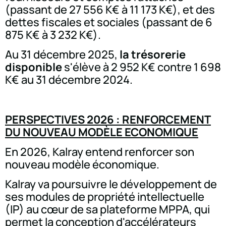
(passant de 27 556 K€ à 11 173 K€), et des
dettes fiscales et sociales (passant de 6
875 K€ à 3 232 K€).
Au 31 décembre 2025,
la trésorerie
disponible
s'élève à 2 952 K€ contre 1 698
K€ au 31 décembre 2024.
PERSPECTIVES 2026 : RENFORCEMENT
DU NOUVEAU MODÈLE ECONOMIQUE
En 2026, Kalray entend renforcer son
nouveau modèle économique.
Kalray va poursuivre le développement de
ses modules de propriété intellectuelle
(IP) au cœur de sa plateforme MPPA, qui
permet la conception d'accélérateurs