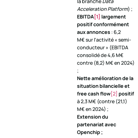
la branche
Data
Acceleration Platform
) ;
EBITDA
[1]
largement
positif conformément
aux annonces
: 6,2
M€ sur l'activité « semi-
conducteur » (EBITDA
consolidé de 4,6 M€
contre (8,2) M€ en 2024)
;
Nette amélioration de la
situation bilancielle et
free cash flow
[2]
positif
à 2,3 M€ (contre (21,1)
M€ en 2024) ;
Extension du
partenariat avec
Openchip ;