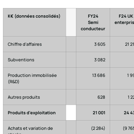
K€ (données consolidés)
FY24
F24 UK
Semi
enterpri
conducteur
Chiffre d'affaires
3 605
21 2
Subventions
3 082
Production immobilisée
13 686
1 9
(R&D)
Autres produits
628
1 2
Produits d'exploitation
21 001
24 4
Achats et variation de
(2 284)
(9 76