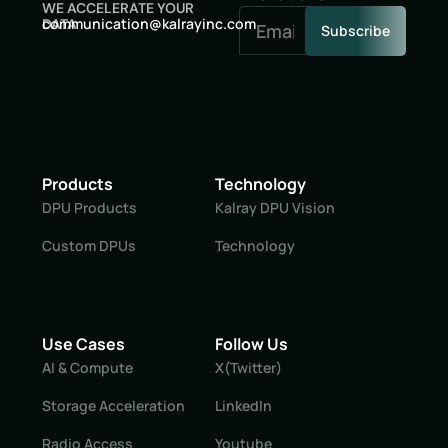
WE ACCELERATE YOUR
oc
inumm
oitac
lak@n
niyar
moc.c
DATA
Subscribe
Products
Technology
DPU Products
Kalray DPU Vision
Custom DPUs
Technology
Use Cases
Follow Us
AI & Compute
X(Twitter)
Storage Acceleration
LinkedIn
Radio Access
Youtube