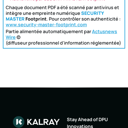
Chaque document PDF a été scanné par antivirus et
intègre une empreinte numérique
SECURITY
MASTER
Footprint
. Pour contrôler son authenticité :
www.security-master-footprint.com
Partie alimentée automatiquement par
Actusnews
Wire
©
(diffuseur professionnel d'information réglementée)
Stay Ahead of DPU
Innovations